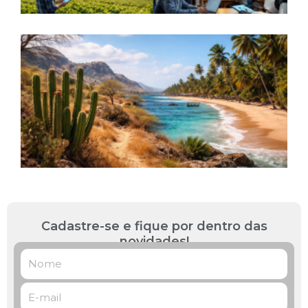
S
a
L
R
B
P
L
»
Cadastre-se e fique por dentro das
novidades!