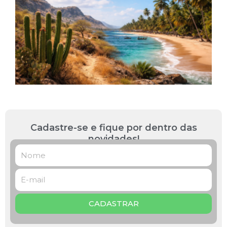
a
L
R
B
P
L
»
Cadastre-se e fique por dentro das
novidades!
CADASTRAR