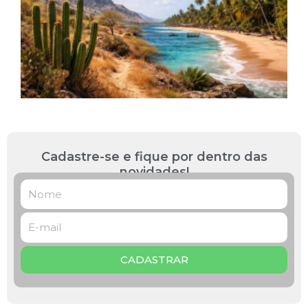
L
R
B
P
L
»
Cadastre-se e fique por dentro das
novidades!
CADASTRAR