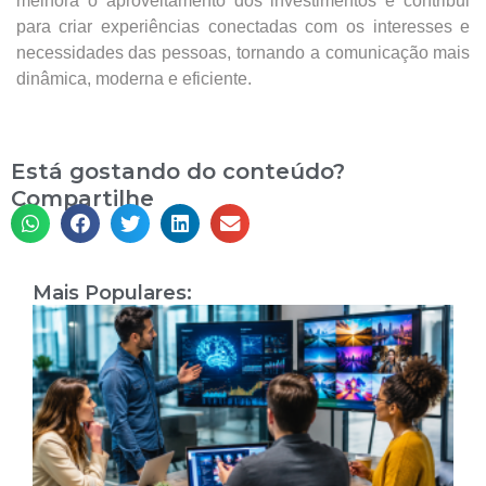
melhora o aproveitamento dos investimentos e contribui
para criar experiências conectadas com os interesses e
necessidades das pessoas, tornando a comunicação mais
dinâmica, moderna e eficiente.
Está gostando do conteúdo?
Compartilhe
Mais Populares:
I
A
T
a
P
L