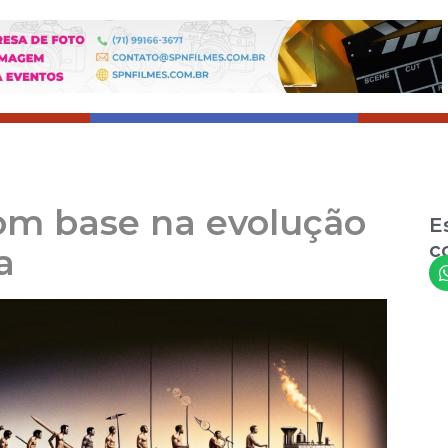
m base na evolução
E
c
a