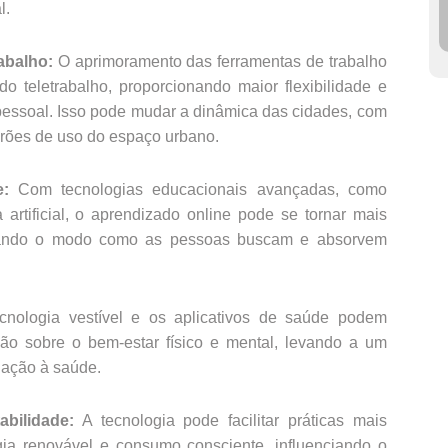
l.
rabalho:
O aprimoramento das ferramentas de trabalho
 teletrabalho, proporcionando maior flexibilidade e
 pessoal. Isso pode mudar a dinâmica das cidades, com
drões de uso do espaço urbano.
e:
Com tecnologias educacionais avançadas, como
 artificial, o aprendizado online pode se tornar mais
actando o modo como as pessoas buscam e absorvem
cnologia vestível e os aplicativos de saúde podem
ão sobre o bem-estar físico e mental, levando a um
lação à saúde.
bilidade:
A tecnologia pode facilitar práticas mais
ia renovável e consumo consciente, influenciando o