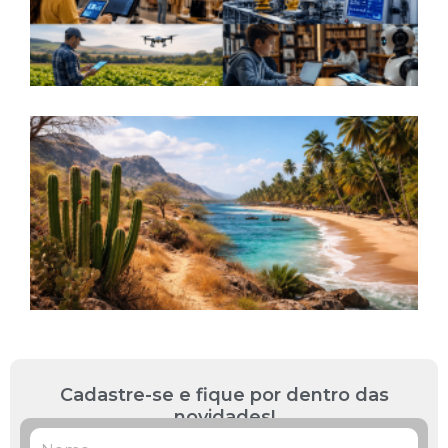
S
a
L
R
B
P
L
»
Cadastre-se e fique por dentro das
novidades!