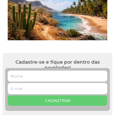
a
L
R
B
P
L
»
Cadastre-se e fique por dentro das
novidades!
CADASTRAR