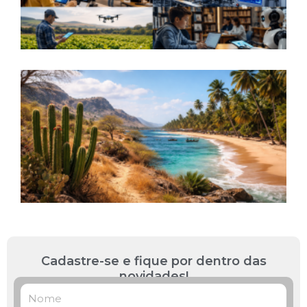
S
a
L
R
B
P
L
»
Cadastre-se e fique por dentro das
novidades!