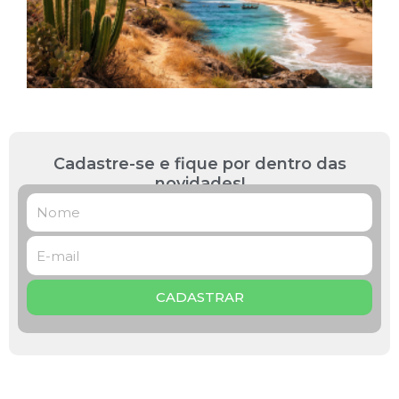
B
P
L
»
Cadastre-se e fique por dentro das
novidades!
CADASTRAR