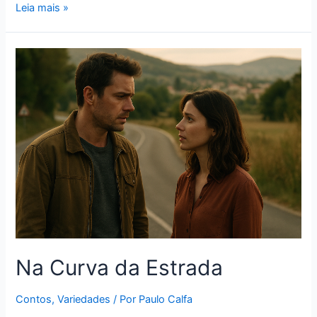
Leia mais »
Na Curva da Estrada
Contos
,
Variedades
/ Por
Paulo Calfa